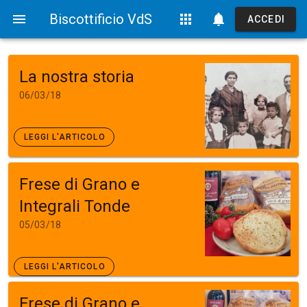
menu
Biscottificio VdS
apps
notifications
ACCEDI
La nostra storia
06/03/18
LEGGI L'ARTICOLO
Frese di Grano e
Integrali Tonde
05/03/18
LEGGI L'ARTICOLO
Frese di Grano e